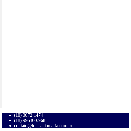
(18) 3872-1474
(18) 99630-6968
contato@lojasantamaria.com.br