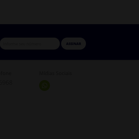
ASSINAR
efone
Mídias Sociais
-6968