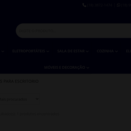
(18) 3872-1474
(18) 
O
ELETROPORTÁTEIS
SALA DE ESTAR
COZINHA
EL
MÓVEIS E DECORAÇÃO
S PARA ESCRITORIO
ultado(s):
1 produtos encontrados