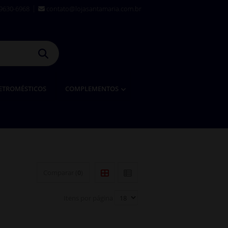
99630-6968
contato@lojasantamaria.com.br
ETROMÉSTICOS
COMPLEMENTOS
Comparar (
0
)
Itens por página